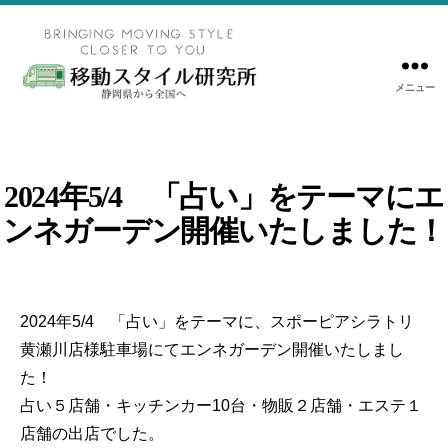
メニュー
移
動
ス
タ
2024年5/4 「占い」をテーマにエ
イ
ンネガーデン開催いたしました！
ル
研
究
所
2024年5/4 「占い」をテーマに、スポーピアシラトリ
｜
黄瀬川店様駐車場にてエンネガーデン開催いたしまし
キ
た！
ッ
チ
占い５店舗・キッチンカー10台・物販２店舗・エステ１
ン
店舗の出店でした。