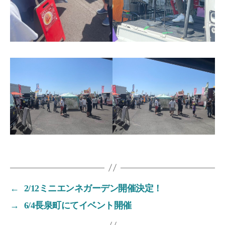
の
開
催
←
2/12ミニエンネガーデン開催決定！
→
6/4長泉町にてイベント開催