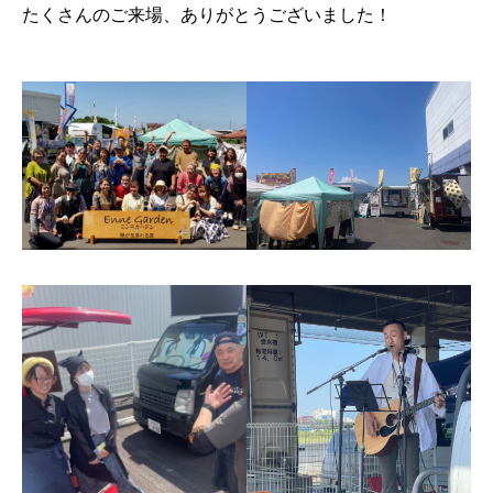
カ
たくさんのご来場、ありがとうございました！
ー・
移
動
カ
ー
向
け
の
開
業
セ
ミ
ナ
ー・
各
種
講
座