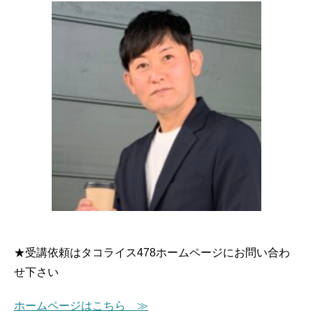
カ
ー・
移
動
カ
ー
向
け
の
開
業
セ
ミ
ナ
ー・
★受講依頼はタコライス478ホームページにお問い合わ
各
種
せ下さい
講
座
ホームページはこちら ≫