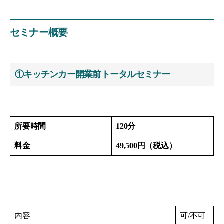
の
開
催
セミナー概要
①キッチンカー開業前トータルセミナー
所要時間
120分
料金
49,500円（税込）
内容
可/不可