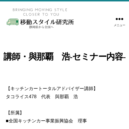
メニュー
移
動
ス
タ
講師・與那覇 浩-セミナー内容-
イ
ル
研
究
所
【キッチンカートータルアドバイザー講師】
｜
タコライス478 代表 與那覇 浩
キ
ッ
【所属】
チ
■全国キッチンカー事業振興協会 理事
ン